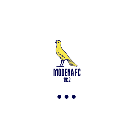
Leggi anche
Francesco Zampano: gialloblù fino al 2028
<-
Torna a News
VAI ALLO SHOP
ABBONATI ORA
Modena F.C. 2018 s.r.l
Viale Monte Kosica, 128
41121 Modena
info@modenacalcio.com
Centralino 059/8300061
MODENA F.C. 2018 S.r.l. Società con unico socio – Società
soggetta all’attività di direzione e coordinamento di Rivetex S.r.l.
Sede legale in Modena (MO) – Viale Monte Kosica n.128 –
Capitale Sociale di 2.000.000 € – interamente versato. Iscritta al n.
94194040369 del Registro delle Imprese di Modena – Iscritta al n.