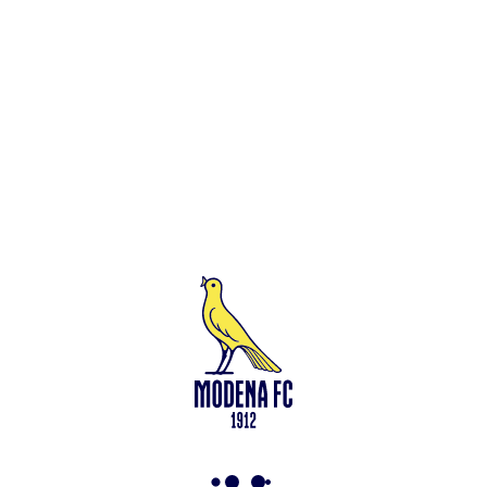
Bari
10
10
18
40
18
Reggiana
9
10
19
37
19
Pescara
7
14
17
35
20
Spezia
8
11
19
35
VAI ALLO SHOP
ABBONATI ORA