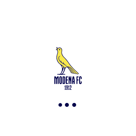
Capitale Sociale di 2.000.000 € – interamente versato. Iscritta al n.
94194040369 del Registro delle Imprese di Modena – Iscritta al n.
418953 del R.E.A presso la C.C.I.A.A. di Modena – Codice Fiscale
n. 94194040369 – Partita IVA n. 03814190363 Tutto il materiale
presente su questo sito è protetto dalle leggi sul copyright. Ne è
vietata la riproduzione senza l’autorizzazione di Modena F.C. 2018
s.r.l Copyright © 2018 Modena F.C. 2018 s.r.l
Social