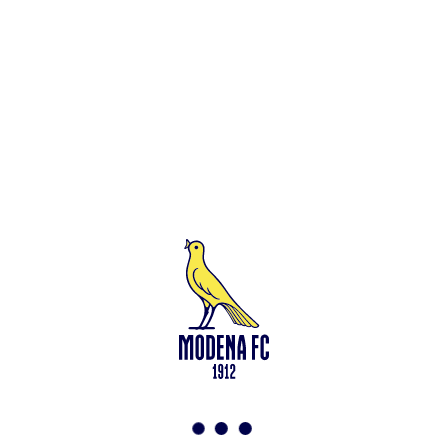
Leggi anche
Modena-Vis Pesaro: amichevole sospesa per infortunio
<-
Torna a News
VAI ALLO SHOP
ABBONATI ORA