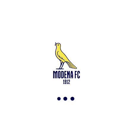
Leggi anche
Modena-Vis Pesaro: amichevole sospesa per infortunio
<-
Torna a News
VAI ALLO SHOP
ABBONATI ORA
Modena F.C. 2018 s.r.l
Viale Monte Kosica, 128
41121 Modena
info@modenacalcio.com
Centralino 059/8300061
MODENA F.C. 2018 S.r.l. Società con unico socio – Società
soggetta all’attività di direzione e coordinamento di Rivetex S.r.l.
Sede legale in Modena (MO) – Viale Monte Kosica n.128 –
Capitale Sociale di 2.000.000 € – interamente versato. Iscritta al n.