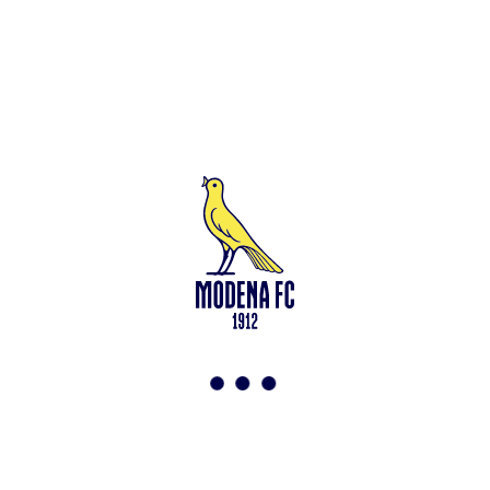
Leggi anche
Francesco Zampano: gialloblù fino al 2028
<-
Torna a News
VAI ALLO SHOP
ABBONATI ORA
Modena F.C. 2018 s.r.l
Viale Monte Kosica, 128
41121 Modena
info@modenacalcio.com
Centralino 059/8300061
MODENA F.C. 2018 S.r.l. Società con unico socio – Società
soggetta all’attività di direzione e coordinamento di Rivetex S.r.l.