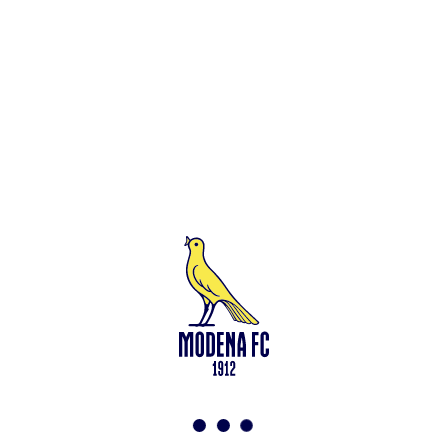
Leggi anche
Venezia-Modena: le info per il Settore Ospiti
<-
Torna a News
VAI ALLO SHOP
ABBONATI ORA