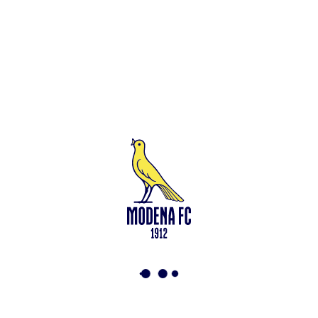
Leggi anche
Francesco Zampano: gialloblù fino al 2028
<-
Torna a News
VAI ALLO SHOP
ABBONATI ORA
Modena F.C. 2018 s.r.l
Viale Monte Kosica, 128
41121 Modena