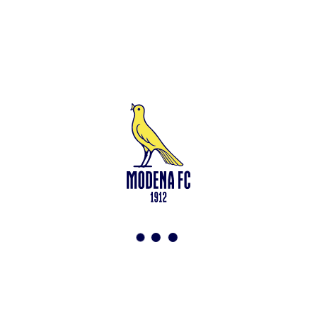
Leggi anche
Francesco Zampano: gialloblù fino al 2028
<-
Torna a News
VAI ALLO SHOP
ABBONATI ORA
Modena F.C. 2018 s.r.l
Viale Monte Kosica, 128
41121 Modena
info@modenacalcio.com
Centralino 059/8300061
MODENA F.C. 2018 S.r.l. Società con unico socio – Società
soggetta all’attività di direzione e coordinamento di Rivetex S.r.l.
Sede legale in Modena (MO) – Viale Monte Kosica n.128 –
Capitale Sociale di 2.000.000 € – interamente versato. Iscritta al n.