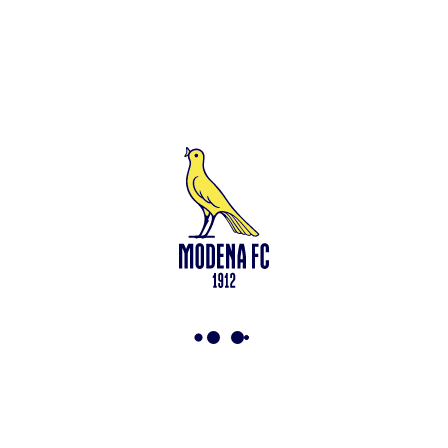
Leggi anche
Francesco Zampano: gialloblù fino al 2028
<-
Torna a News
VAI ALLO SHOP
ABBONATI ORA
Modena F.C. 2018 s.r.l
Viale Monte Kosica, 128
41121 Modena
info@modenacalcio.com
Centralino 059/8300061
MODENA F.C. 2018 S.r.l. Società con unico socio – Società
soggetta all’attività di direzione e coordinamento di Rivetex S.r.l.
Sede legale in Modena (MO) – Viale Monte Kosica n.128 –
Capitale Sociale di 2.000.000 € – interamente versato. Iscritta al n.