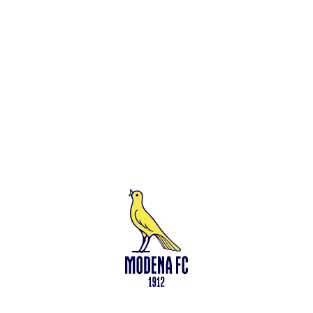
Leggi anche
Modena-Vis Pesaro: amichevole sospesa per infortunio
<-
Torna a News