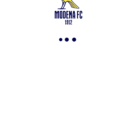
Leggi anche
Modena-Vis Pesaro: amichevole sospesa per infortunio
<-
Torna a News
VAI ALLO SHOP
ABBONATI ORA
Modena F.C. 2018 s.r.l
Viale Monte Kosica, 128
41121 Modena
info@modenacalcio.com
Centralino 059/8300061
MODENA F.C. 2018 S.r.l. Società con unico socio – Società
soggetta all’attività di direzione e coordinamento di Rivetex S.r.l.