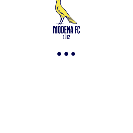
Leggi anche
Test in famiglia allo Zelocchi: gol e ritmi sostenuti
<-
Torna a News
VAI ALLO SHOP
ABBONATI ORA
Modena F.C. 2018 s.r.l
Viale Monte Kosica, 128