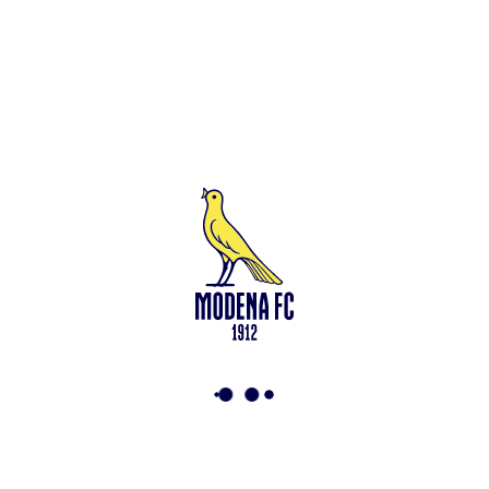
Leggi anche
Francesco Zampano: gialloblù fino al 2028
<-
Torna a News
VAI ALLO SHOP
ABBONATI ORA
Modena F.C. 2018 s.r.l
Viale Monte Kosica, 128
41121 Modena
info@modenacalcio.com
Centralino 059/8300061
MODENA F.C. 2018 S.r.l. Società con unico socio – Società