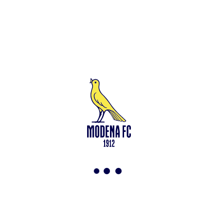
Leggi anche
Test in famiglia allo Zelocchi: gol e ritmi sostenuti
<-
Torna a News
VAI ALLO SHOP
ABBONATI ORA
Modena F.C. 2018 s.r.l
Viale Monte Kosica, 128
41121 Modena
info@modenacalcio.com
Centralino 059/8300061
MODENA F.C. 2018 S.r.l. Società con unico socio – Società
soggetta all’attività di direzione e coordinamento di Rivetex S.r.l.