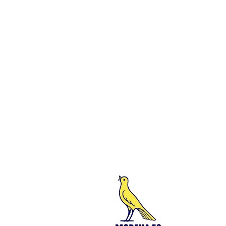
94194040369 del Registro delle Imprese di Modena – Iscritta al n.
418953 del R.E.A presso la C.C.I.A.A. di Modena – Codice Fiscale
n. 94194040369 – Partita IVA n. 03814190363 Tutto il materiale
presente su questo sito è protetto dalle leggi sul copyright. Ne è
vietata la riproduzione senza l’autorizzazione di Modena F.C. 2018
s.r.l Copyright © 2018 Modena F.C. 2018 s.r.l
Social