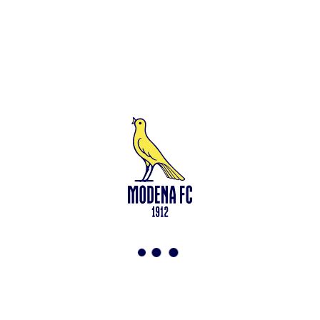
Leggi anche
Modena-Vis Pesaro: amichevole sospesa per infortunio
<-
Torna a News
VAI ALLO SHOP
ABBONATI ORA
Modena F.C. 2018 s.r.l
Viale Monte Kosica, 128
41121 Modena
info@modenacalcio.com
Centralino 059/8300061
MODENA F.C. 2018 S.r.l. Società con unico socio – Società
soggetta all’attività di direzione e coordinamento di Rivetex S.r.l.