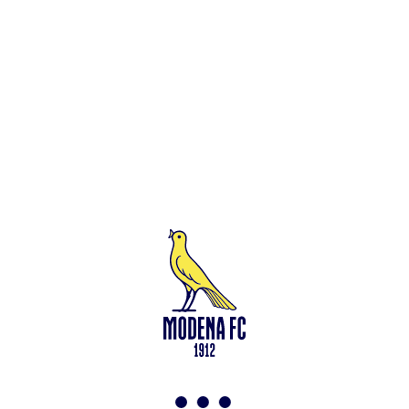
Leggi anche
Francesco Zampano: gialloblù fino al 2028
<-
Torna a News
VAI ALLO SHOP
ABBONATI ORA