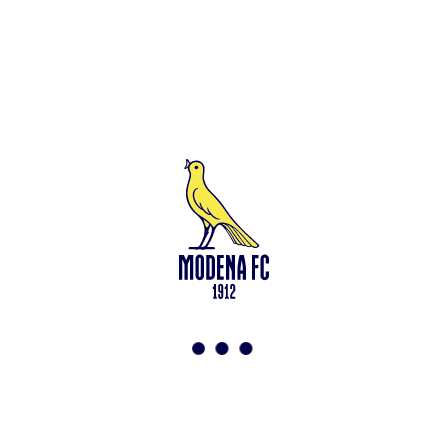
Leggi anche
Under 15: via alla preparazione a Saliceta
<-
Torna a News
VAI ALLO SHOP
ABBONATI ORA
Modena F.C. 2018 s.r.l
Viale Monte Kosica, 128
41121 Modena
info@modenacalcio.com
Centralino 059/8300061
MODENA F.C. 2018 S.r.l. Società con unico socio – Società
soggetta all’attività di direzione e coordinamento di Rivetex S.r.l.