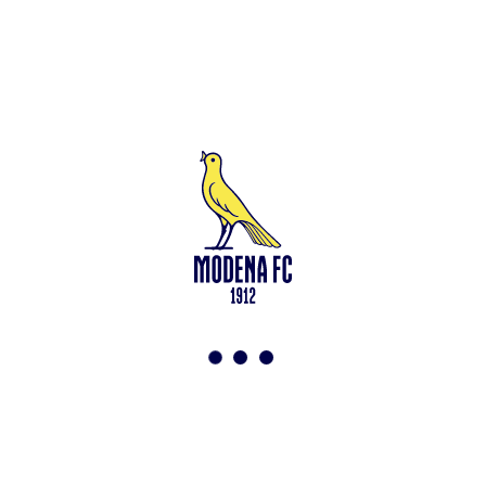
Leggi anche
Francesco Zampano: gialloblù fino al 2028
<-
Torna a News
VAI ALLO SHOP
ABBONATI ORA
Modena F.C. 2018 s.r.l
Viale Monte Kosica, 128
41121 Modena
info@modenacalcio.com
Centralino 059/8300061
MODENA F.C. 2018 S.r.l. Società con unico socio – Società
soggetta all’attività di direzione e coordinamento di Rivetex S.r.l.
Sede legale in Modena (MO) – Viale Monte Kosica n.128 –
Capitale Sociale di 2.000.000 € – interamente versato. Iscritta al n.