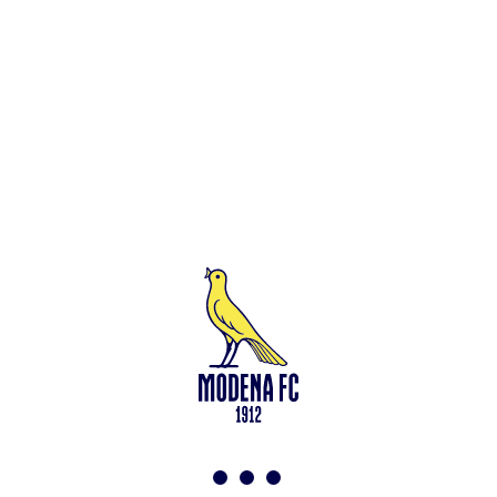
Leggi anche
Francesco Zampano: gialloblù fino al 2028
<-
Torna a News
VAI ALLO SHOP
ABBONATI ORA