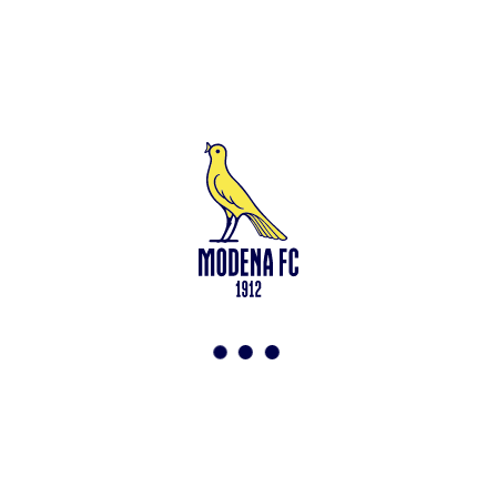
Leggi anche
Francesco Zampano: gialloblù fino al 2028
<-
Torna a News
VAI ALLO SHOP
ABBONATI ORA
Modena F.C. 2018 s.r.l
Viale Monte Kosica, 128
41121 Modena
info@modenacalcio.com
Centralino 059/8300061
MODENA F.C. 2018 S.r.l. Società con unico socio – Società
soggetta all’attività di direzione e coordinamento di Rivetex S.r.l.
Sede legale in Modena (MO) – Viale Monte Kosica n.128 –
Capitale Sociale di 2.000.000 € – interamente versato. Iscritta al n.
94194040369 del Registro delle Imprese di Modena – Iscritta al n.
418953 del R.E.A presso la C.C.I.A.A. di Modena – Codice Fiscale