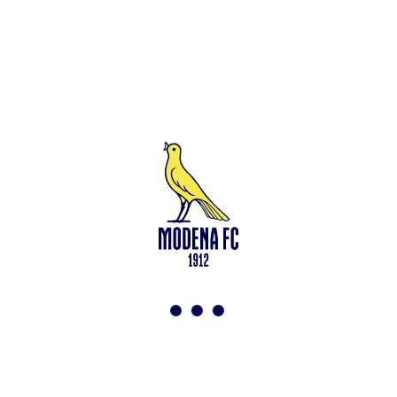
Leggi anche
Test in famiglia allo Zelocchi: gol e ritmi sostenuti
<-
Torna a News
VAI ALLO SHOP
ABBONATI ORA
Modena F.C. 2018 s.r.l
Viale Monte Kosica, 128
41121 Modena
info@modenacalcio.com
Centralino 059/8300061
MODENA F.C. 2018 S.r.l. Società con unico socio – Società
soggetta all’attività di direzione e coordinamento di Rivetex S.r.l.