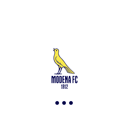
Leggi anche
Modena-Vis Pesaro: amichevole sospesa per infortunio
<-
Torna a News
VAI ALLO SHOP
ABBONATI ORA
Modena F.C. 2018 s.r.l
Viale Monte Kosica, 128
41121 Modena
info@modenacalcio.com
Centralino 059/8300061
MODENA F.C. 2018 S.r.l. Società con unico socio – Società