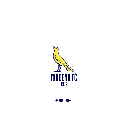
Leggi anche
Modena-Vis Pesaro: amichevole sospesa per infortunio
<-
Torna a News
VAI ALLO SHOP
ABBONATI ORA
Modena F.C. 2018 s.r.l
Viale Monte Kosica, 128
41121 Modena
info@modenacalcio.com
Centralino 059/8300061
MODENA F.C. 2018 S.r.l. Società con unico socio – Società
soggetta all’attività di direzione e coordinamento di Rivetex S.r.l.