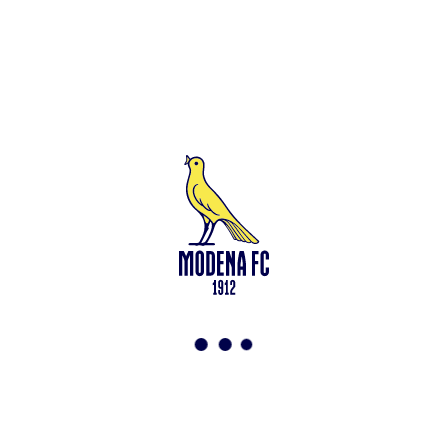
Leggi anche
Francesco Zampano: gialloblù fino al 2028
<-
Torna a News
VAI ALLO SHOP
ABBONATI ORA
Modena F.C. 2018 s.r.l
Viale Monte Kosica, 128
41121 Modena
info@modenacalcio.com
Centralino 059/8300061
MODENA F.C. 2018 S.r.l. Società con unico socio – Società
soggetta all’attività di direzione e coordinamento di Rivetex S.r.l.
Sede legale in Modena (MO) – Viale Monte Kosica n.128 –