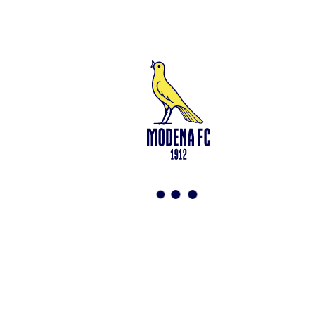
94194040369 del Registro delle Imprese di Modena – Iscritta al n.
418953 del R.E.A presso la C.C.I.A.A. di Modena – Codice Fiscale
n. 94194040369 – Partita IVA n. 03814190363 Tutto il materiale
presente su questo sito è protetto dalle leggi sul copyright. Ne è
vietata la riproduzione senza l’autorizzazione di Modena F.C. 2018
s.r.l Copyright © 2018 Modena F.C. 2018 s.r.l
Social