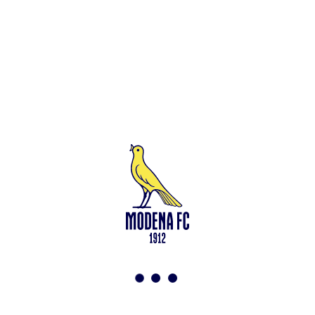
Leggi anche
Francesco Zampano: gialloblù fino al 2028
<-
Torna a News
VAI ALLO SHOP
ABBONATI ORA
Modena F.C. 2018 s.r.l
Viale Monte Kosica, 128
41121 Modena