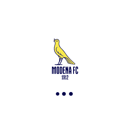
Leggi anche
Under 15: via alla preparazione a Saliceta
<-
Torna a News
VAI ALLO SHOP
ABBONATI ORA
Modena F.C. 2018 s.r.l
Viale Monte Kosica, 128
41121 Modena
info@modenacalcio.com
Centralino 059/8300061
MODENA F.C. 2018 S.r.l. Società con unico socio – Società
soggetta all’attività di direzione e coordinamento di Rivetex S.r.l.
Sede legale in Modena (MO) – Viale Monte Kosica n.128 –
Capitale Sociale di 2.000.000 € – interamente versato. Iscritta al n.
94194040369 del Registro delle Imprese di Modena – Iscritta al n.