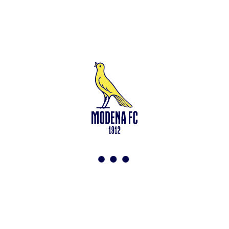
Modena-Vis Pesaro: amichevole sospesa per infortunio
<-
Torna a News
VAI ALLO SHOP
ABBONATI ORA
Modena F.C. 2018 s.r.l
Viale Monte Kosica, 128
41121 Modena
info@modenacalcio.com
Centralino 059/8300061
MODENA F.C. 2018 S.r.l. Società con unico socio – Società
soggetta all’attività di direzione e coordinamento di Rivetex S.r.l.
Sede legale in Modena (MO) – Viale Monte Kosica n.128 –
Capitale Sociale di 2.000.000 € – interamente versato. Iscritta al n.
94194040369 del Registro delle Imprese di Modena – Iscritta al n.
418953 del R.E.A presso la C.C.I.A.A. di Modena – Codice Fiscale