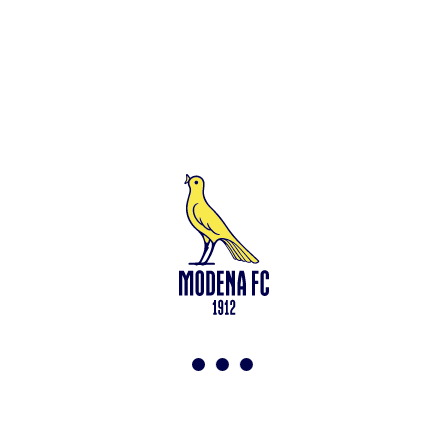
Leggi anche
Francesco Zampano: gialloblù fino al 2028
<-
Torna a News
VAI ALLO SHOP
ABBONATI ORA
Modena F.C. 2018 s.r.l
Viale Monte Kosica, 128
41121 Modena
info@modenacalcio.com
Centralino 059/8300061
MODENA F.C. 2018 S.r.l. Società con unico socio – Società