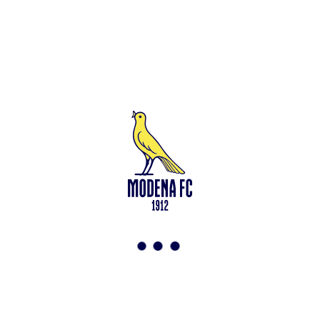
Leggi anche
Modena-Vis Pesaro: amichevole sospesa per infortunio
<-
Torna a News
VAI ALLO SHOP
ABBONATI ORA
Modena F.C. 2018 s.r.l
Viale Monte Kosica, 128
41121 Modena
info@modenacalcio.com
Centralino 059/8300061
MODENA F.C. 2018 S.r.l. Società con unico socio – Società
soggetta all’attività di direzione e coordinamento di Rivetex S.r.l.
Sede legale in Modena (MO) – Viale Monte Kosica n.128 –