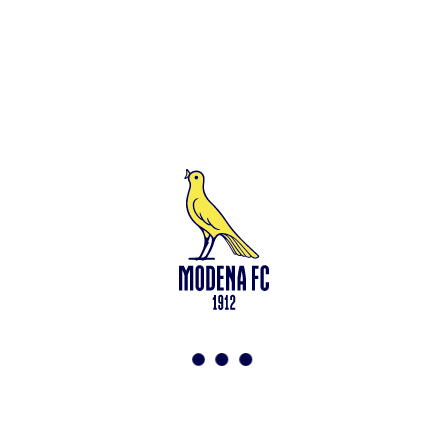
Leggi anche
Francesco Zampano: gialloblù fino al 2028
<-
Torna a News
VAI ALLO SHOP
ABBONATI ORA
Modena F.C. 2018 s.r.l
Viale Monte Kosica, 128
41121 Modena
info@modenacalcio.com
Centralino 059/8300061
MODENA F.C. 2018 S.r.l. Società con unico socio – Società