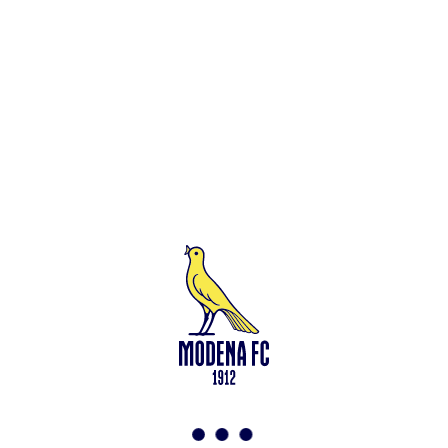
Leggi anche
Venezia-Modena: le info per il Settore Ospiti
<-
Torna a News
VAI ALLO SHOP
ABBONATI ORA