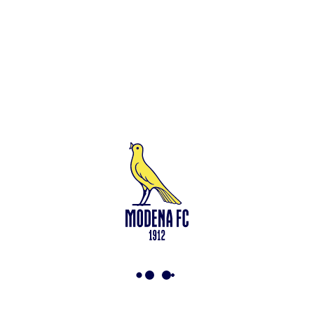
stessa, con conseguente sconfitta per 0-3 della Società ritenuta
oggettivamente responsabile.
Si ricorda ai Tifosi che la Società risponde per i fatti violenti
commessi in occasione della gara da uno o più dei propri sostenitori,
anche se commessi fuori dallo Stadio, e che tale responsabilità può
comportare anche la squalifica del campo.
Torna a News
Condividi su