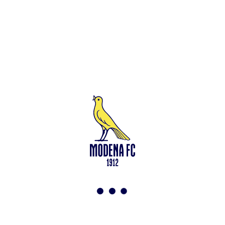
Leggi anche
Francesco Zampano: gialloblù fino al 2028
<-
Torna a News
VAI ALLO SHOP
ABBONATI ORA
Modena F.C. 2018 s.r.l
Viale Monte Kosica, 128
41121 Modena
info@modenacalcio.com
Centralino 059/8300061