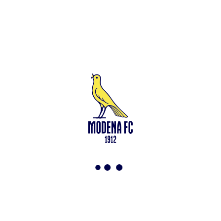
Leggi anche
Francesco Zampano: gialloblù fino al 2028
<-
Torna a News
VAI ALLO SHOP
ABBONATI ORA
Modena F.C. 2018 s.r.l
Viale Monte Kosica, 128
41121 Modena
info@modenacalcio.com
Centralino 059/8300061
MODENA F.C. 2018 S.r.l. Società con unico socio – Società
soggetta all’attività di direzione e coordinamento di Rivetex S.r.l.
Sede legale in Modena (MO) – Viale Monte Kosica n.128 –