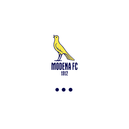
Leggi anche
Francesco Zampano: gialloblù fino al 2028
<-
Torna a News
VAI ALLO SHOP
ABBONATI ORA
Modena F.C. 2018 s.r.l
Viale Monte Kosica, 128
41121 Modena
info@modenacalcio.com
Centralino 059/8300061
MODENA F.C. 2018 S.r.l. Società con unico socio – Società
soggetta all’attività di direzione e coordinamento di Rivetex S.r.l.
Sede legale in Modena (MO) – Viale Monte Kosica n.128 –
Capitale Sociale di 2.000.000 € – interamente versato. Iscritta al n.
94194040369 del Registro delle Imprese di Modena – Iscritta al n.
418953 del R.E.A presso la C.C.I.A.A. di Modena – Codice Fiscale