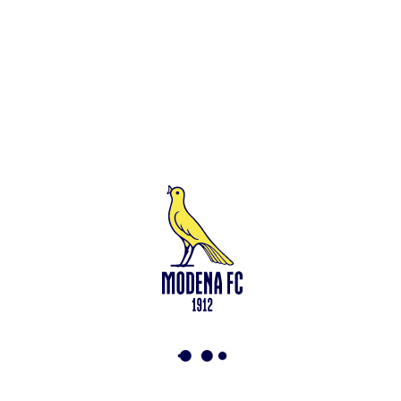
Leggi anche
Francesco Zampano: gialloblù fino al 2028
<-
Torna a News
VAI ALLO SHOP
ABBONATI ORA
Modena F.C. 2018 s.r.l
Viale Monte Kosica, 128
41121 Modena
info@modenacalcio.com
Centralino 059/8300061