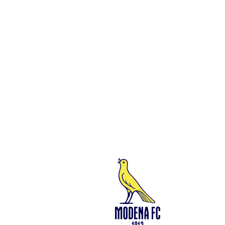
presente su questo sito è protetto dalle leggi sul copyright. Ne è
vietata la riproduzione senza l’autorizzazione di Modena F.C. 2018
s.r.l Copyright © 2018 Modena F.C. 2018 s.r.l
Social