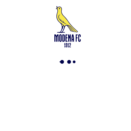
soggetta all’attività di direzione e coordinamento di Rivetex S.r.l.
Sede legale in Modena (MO) – Viale Monte Kosica n.128 –
Capitale Sociale di 2.000.000 € – interamente versato. Iscritta al n.
94194040369 del Registro delle Imprese di Modena – Iscritta al n.
418953 del R.E.A presso la C.C.I.A.A. di Modena – Codice Fiscale
n. 94194040369 – Partita IVA n. 03814190363 Tutto il materiale
presente su questo sito è protetto dalle leggi sul copyright. Ne è
vietata la riproduzione senza l’autorizzazione di Modena F.C. 2018
s.r.l Copyright © 2018 Modena F.C. 2018 s.r.l
Social