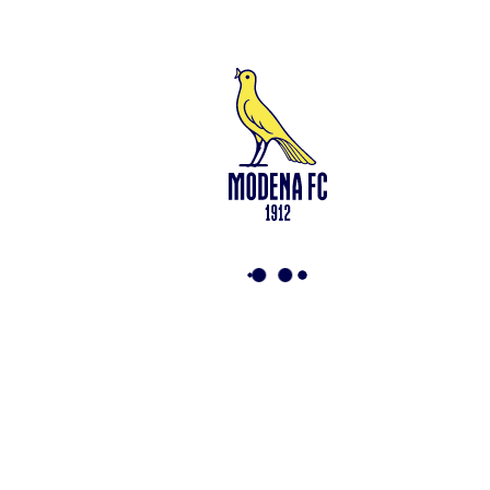
n. 94194040369 – Partita IVA n. 03814190363 Tutto il materiale
presente su questo sito è protetto dalle leggi sul copyright. Ne è
vietata la riproduzione senza l’autorizzazione di Modena F.C. 2018
s.r.l Copyright © 2018 Modena F.C. 2018 s.r.l
Social