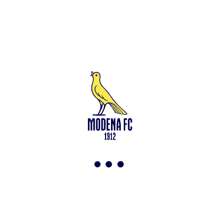
Leggi anche
Modena-Vis Pesaro: amichevole sospesa per infortunio
<-
Torna a News
VAI ALLO SHOP
ABBONATI ORA
Modena F.C. 2018 s.r.l
Viale Monte Kosica, 128
41121 Modena
info@modenacalcio.com
Centralino 059/8300061
MODENA F.C. 2018 S.r.l. Società con unico socio – Società
soggetta all’attività di direzione e coordinamento di Rivetex S.r.l.
Sede legale in Modena (MO) – Viale Monte Kosica n.128 –
Capitale Sociale di 2.000.000 € – interamente versato. Iscritta al n.