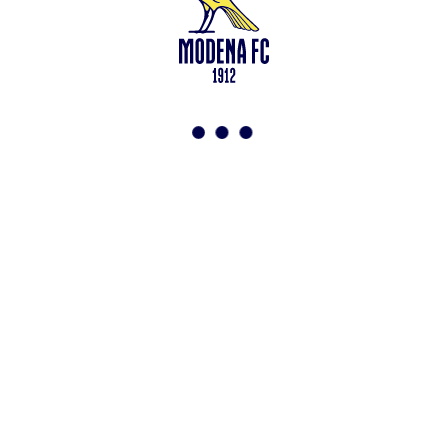
Leggi anche
Francesco Zampano: gialloblù fino al 2028
<-
Torna a News
VAI ALLO SHOP
ABBONATI ORA
Modena F.C. 2018 s.r.l
Viale Monte Kosica, 128
41121 Modena
info@modenacalcio.com
Centralino 059/8300061
MODENA F.C. 2018 S.r.l. Società con unico socio – Società