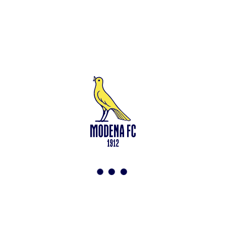
Leggi anche
Francesco Zampano: gialloblù fino al 2028
<-
Torna a News
VAI ALLO SHOP
ABBONATI ORA
Modena F.C. 2018 s.r.l
Viale Monte Kosica, 128
41121 Modena
info@modenacalcio.com
Centralino 059/8300061
MODENA F.C. 2018 S.r.l. Società con unico socio – Società
soggetta all’attività di direzione e coordinamento di Rivetex S.r.l.
Sede legale in Modena (MO) – Viale Monte Kosica n.128 –