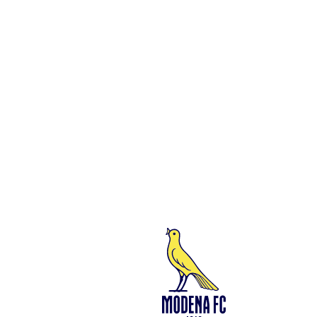
n. 94194040369 – Partita IVA n. 03814190363 Tutto il materiale
presente su questo sito è protetto dalle leggi sul copyright. Ne è
vietata la riproduzione senza l’autorizzazione di Modena F.C. 2018
s.r.l Copyright © 2018 Modena F.C. 2018 s.r.l
Social