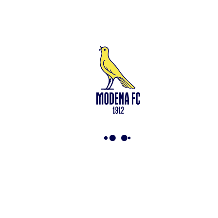
Leggi anche
Modena-Vis Pesaro: amichevole sospesa per infortunio
<-
Torna a News
VAI ALLO SHOP