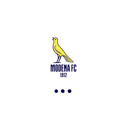
Leggi anche
Bollettino medico di Alessandro Sersanti
<-
Torna a News
VAI ALLO SHOP
ABBONATI ORA
Modena F.C. 2018 s.r.l
Viale Monte Kosica, 128
41121 Modena
info@modenacalcio.com
Centralino 059/8300061
MODENA F.C. 2018 S.r.l. Società con unico socio – Società
soggetta all’attività di direzione e coordinamento di Rivetex S.r.l.
Sede legale in Modena (MO) – Viale Monte Kosica n.128 –
Capitale Sociale di 2.000.000 € – interamente versato. Iscritta al n.
94194040369 del Registro delle Imprese di Modena – Iscritta al n.