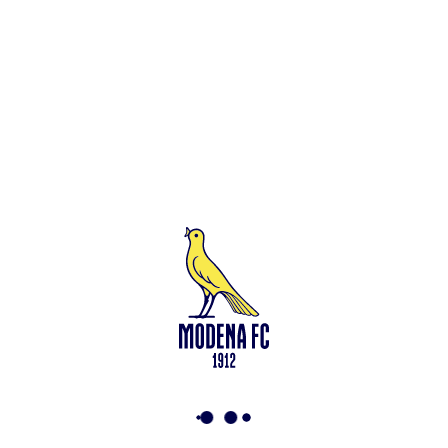
Leggi anche
Modena-Vis Pesaro: amichevole sospesa per infortunio
<-
Torna a News
VAI ALLO SHOP
ABBONATI ORA