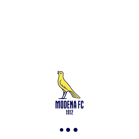
Leggi anche
Under 15: via alla preparazione a Saliceta
<-
Torna a News
VAI ALLO SHOP
ABBONATI ORA